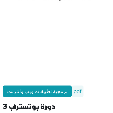
برمجية تطبيقات ويب وانترنت
pdf
دورة بوتستراب 3