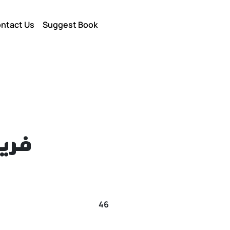
ntact Us
Suggest Book
فريم
46