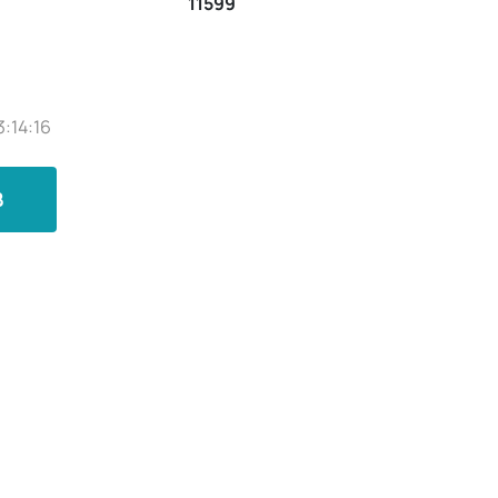
11599
3:14:16
B