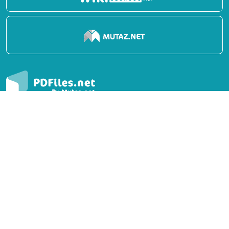
Report
Privacy Policy
English Books
Arabic Books
Contact Us
Suggest Book
PDFiles.NET All rights reserved © 2014-2026 | Disclaimer:
This website adheres to DMCA policy; digital rights of
books/references providers are to be respected. Powered